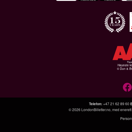
Høyeste kr
© Dun & Br
Telefon
:
+47 21 62 89 60
© 2026
LondonBilletter.no
, med enerett
Person