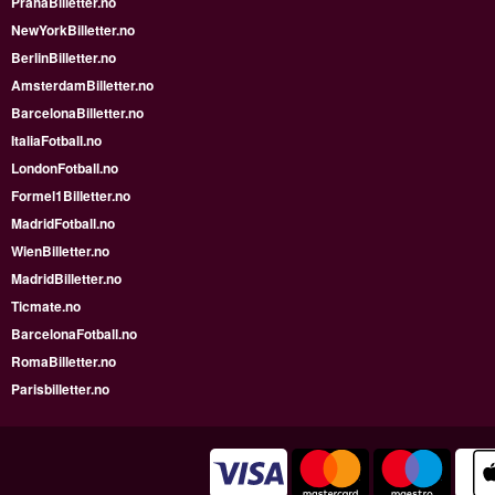
PrahaBilletter.no
NewYorkBilletter.no
BerlinBilletter.no
AmsterdamBilletter.no
BarcelonaBilletter.no
ItaliaFotball.no
LondonFotball.no
Formel1Billetter.no
MadridFotball.no
WienBilletter.no
MadridBilletter.no
Ticmate.no
BarcelonaFotball.no
RomaBilletter.no
Parisbilletter.no