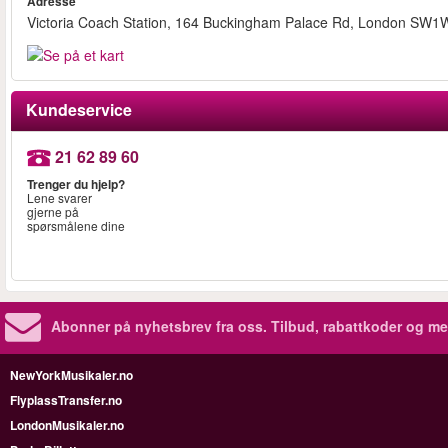
Adresse
Victoria Coach Station, 164 Buckingham Palace Rd, London SW1
Kundeservice
21 62 89 60
Trenger du hjelp?
Lene svarer
gjerne på
spørsmålene dine
Abonner på nyhetsbrev fra oss. Tilbud, rabattkoder og me
NewYorkMusikaler.no
FlyplassTransfer.no
LondonMusikaler.no