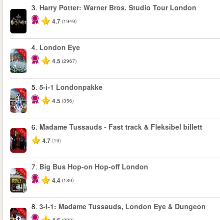
3.
Harry Potter: Warner Bros. Studio Tour London
4.7
(1949)
4.
London Eye
-25%
4.5
(2967)
5.
5-i-1 Londonpakke
-60%
4.5
(356)
6.
Madame Tussauds - Fast track & Fleksibel billett
-25%
4.7
(19)
7.
Big Bus Hop-on Hop-off London
-40%
4.4
(189)
8.
3-i-1: Madame Tussauds, London Eye & Dungeon
-30%
(290)