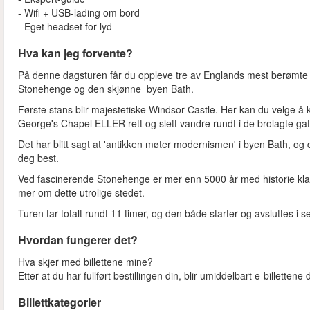
- Wifi + USB-lading om bord
- Eget headset for lyd
Hva kan jeg forvente?
På denne dagsturen får du oppleve tre av Englands mest berømte hi
Stonehenge og den skjønne byen Bath.
Første stans blir majestetiske Windsor Castle. Her kan du velge å 
George's Chapel ELLER rett og slett vandre rundt i de brolagte gat
Det har blitt sagt at 'antikken møter modernismen' i byen Bath, og
deg best.
Ved fascinerende Stonehenge er mer enn 5000 år med historie klar f
mer om dette utrolige stedet.
Turen tar totalt rundt 11 timer, og den både starter og avsluttes i 
Hvordan fungerer det?
Hva skjer med billettene mine?
Etter at du har fullført bestillingen din, blir umiddelbart e-billettene 
Billettkategorier