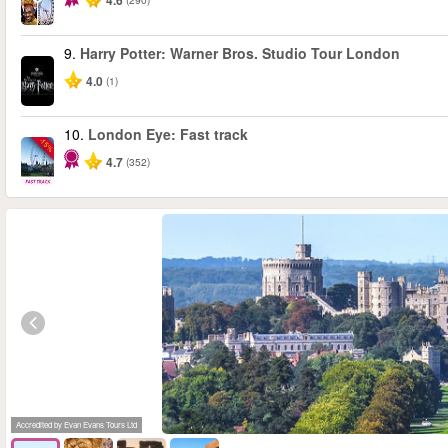
4.6
9.
Harry Potter: Warner Bros. Studio Tour London
4.0
(1)
10.
London Eye: Fast track
-15%
4.7
(352)
Accredited by Evan Evans Tours Ltd