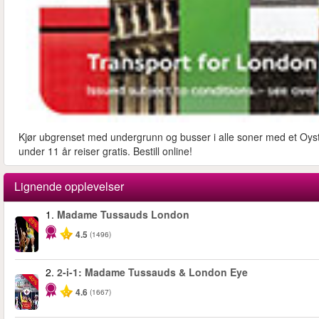
Kjør ubgrenset med undergrunn og busser i alle soner med et Oyste
under 11 år reiser gratis. Bestill online!
Lignende opplevelser
1.
Madame Tussauds London
-25%
4.5
(1496)
2.
2-i-1: Madame Tussauds & London Eye
-40%
4.6
(1667)