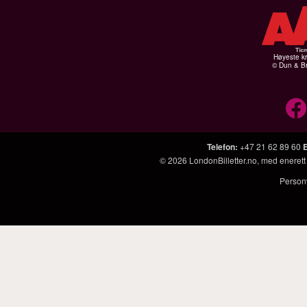
Høyeste kr
© Dun & Br
Telefon
:
+47 21 62 89 60
© 2026
LondonBilletter.no
, med enerett
Person