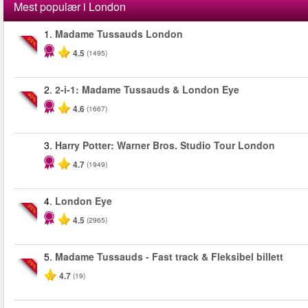
Mest populær i London
1.
Madame Tussauds London
-25%
4.5
(1495)
2.
2-i-1: Madame Tussauds & London Eye
-40%
4.6
(1667)
3.
Harry Potter: Warner Bros. Studio Tour London
4.7
(1949)
4.
London Eye
-25%
4.5
(2965)
5.
Madame Tussauds - Fast track & Fleksibel billett
-25%
4.7
(19)