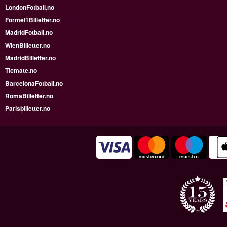
LondonFotball.no
Formel1Billetter.no
MadridFotball.no
WienBilletter.no
MadridBilletter.no
Ticmate.no
BarcelonaFotball.no
RomaBilletter.no
Parisbilletter.no