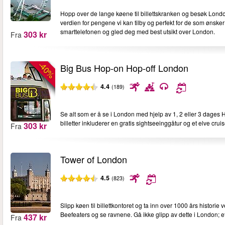
Hopp over de lange køene til billettskranken og besøk London
verdien for pengene vi kan tilby og perfekt for de som ønske
smarttelefonen og gled deg med best utsikt over London.
303 kr
Fra
-40%
Big Bus Hop-on Hop-off London
4.4
(189)
Se alt som er å se i London med hjelp av 1, 2 eller 3 dages H
billetter inkluderer en gratis sightseeinggåtur og et elve cru
303 kr
Fra
Tower of London
4.5
(823)
Slipp køen til billettkontoret og ta inn over 1000 års histor
Beefeaters og se ravnene. Gå ikke glipp av dette i London; e
437 kr
Fra