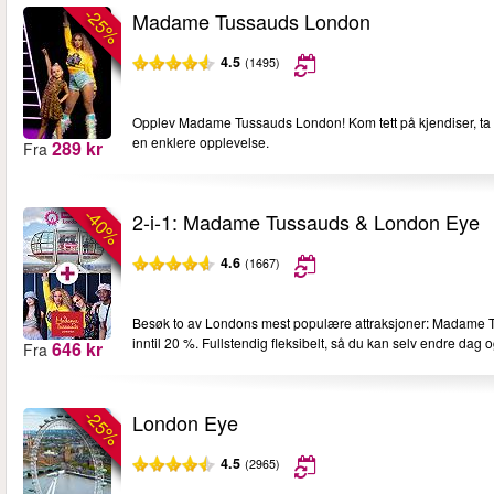
-25%
Madame Tussauds London
4.5
(1495)
Opplev Madame Tussauds London! Kom tett på kjendiser, ta se
en enklere opplevelse.
289 kr
Fra
-40%
2-i-1: Madame Tussauds & London Eye
4.6
(1667)
Besøk to av Londons mest populære attraksjoner: Madame Tu
inntil 20 %. Fullstendig fleksibelt, så du kan selv endre dag og 
646 kr
Fra
-25%
London Eye
4.5
(2965)