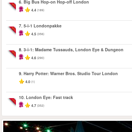
6.
Big Bus Hop-on Hop-off London
-40%
4.4
(189)
7.
5-i-1 Londonpakke
-60%
4.5
(356)
8.
3-i-1: Madame Tussauds, London Eye & Dungeon
-30%
4.6
(290)
9.
Harry Potter: Warner Bros. Studio Tour London
4.0
(1)
10.
London Eye: Fast track
-15%
4.7
(352)