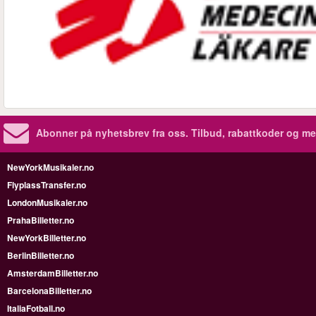
Abonner på nyhetsbrev fra oss. Tilbud, rabattkoder og me
NewYorkMusikaler.no
FlyplassTransfer.no
LondonMusikaler.no
PrahaBilletter.no
NewYorkBilletter.no
BerlinBilletter.no
AmsterdamBilletter.no
BarcelonaBilletter.no
ItaliaFotball.no