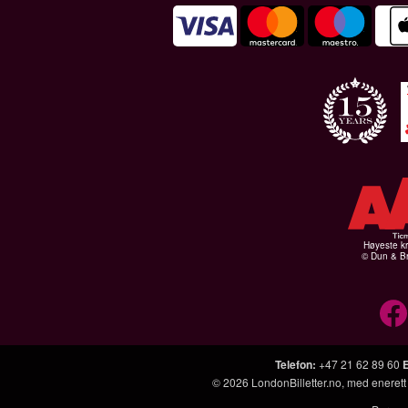
Høyeste kr
© Dun & Br
Telefon
:
+47 21 62 89 60
© 2026
LondonBilletter.no
, med enerett