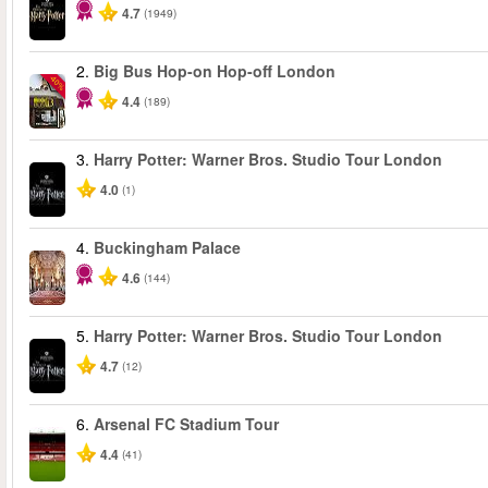
4.7
(1949)
2.
Big Bus Hop-on Hop-off London
-40%
4.4
(189)
3.
Harry Potter: Warner Bros. Studio Tour London
4.0
(1)
4.
Buckingham Palace
4.6
(144)
5.
Harry Potter: Warner Bros. Studio Tour London
4.7
(12)
6.
Arsenal FC Stadium Tour
4.4
(41)