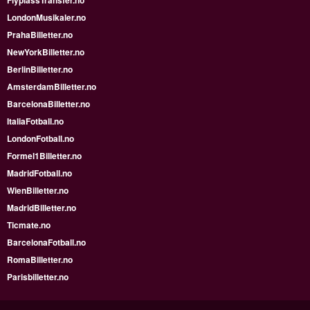
FlyplassTransfer.no
LondonMusikaler.no
PrahaBilletter.no
NewYorkBilletter.no
BerlinBilletter.no
AmsterdamBilletter.no
BarcelonaBilletter.no
ItaliaFotball.no
LondonFotball.no
Formel1Billetter.no
MadridFotball.no
WienBilletter.no
MadridBilletter.no
Ticmate.no
BarcelonaFotball.no
RomaBilletter.no
Parisbilletter.no