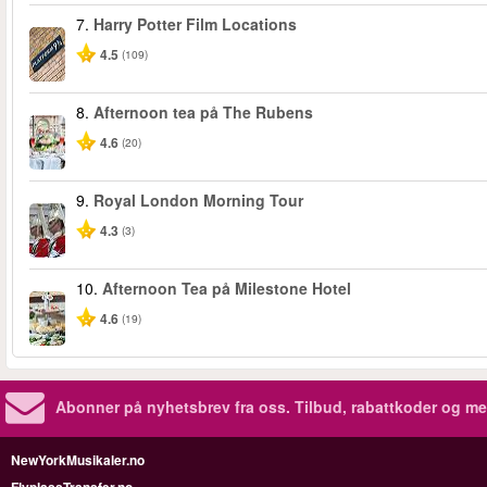
7.
Harry Potter Film Locations
4.5
(109)
8.
Afternoon tea på The Rubens
4.6
(20)
9.
Royal London Morning Tour
4.3
(3)
10.
Afternoon Tea på Milestone Hotel
4.6
(19)
Abonner på nyhetsbrev fra oss. Tilbud, rabattkoder og me
NewYorkMusikaler.no