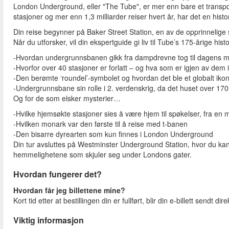
London Underground, eller "The Tube", er mer enn bare et transpo
stasjoner og mer enn 1,3 milliarder reiser hvert år, har det en hist
Din reise begynner på Baker Street Station, en av de opprinnelig
Når du utforsker, vil din ekspertguide gi liv til Tube’s 175-årige hist
-Hvordan undergrunnsbanen gikk fra dampdrevne tog til dagens m
-Hvorfor over 40 stasjoner er forlatt – og hva som er igjen av dem 
-Den berømte ‘roundel’-symbolet og hvordan det ble et globalt iko
-Undergrunnsbane sin rolle i 2. verdenskrig, da det huset over 17
Og for de som elsker mysterier…
-Hvilke hjemsøkte stasjoner sies å være hjem til spøkelser, fra en my
-Hvilken monark var den første til å reise med t-banen
-Den bisarre dyrearten som kun finnes i London Underground
Din tur avsluttes på Westminster Underground Station, hvor du ka
hemmelighetene som skjuler seg under Londons gater.
Hvordan fungerer det?
Hvordan får jeg billettene mine?
Kort tid etter at bestillingen din er fullført, blir din e-billett sendt di
Viktig informasjon