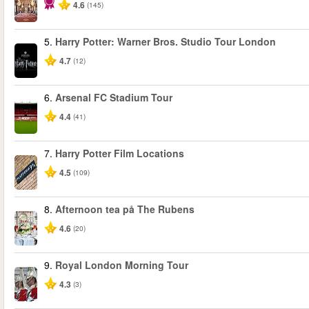
4.6
(145)
5.
Harry Potter: Warner Bros. Studio Tour London
4.7
(12)
6.
Arsenal FC Stadium Tour
4.4
(41)
7.
Harry Potter Film Locations
4.5
(109)
8.
Afternoon tea på The Rubens
4.6
(20)
9.
Royal London Morning Tour
4.3
(3)