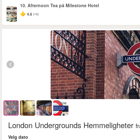
10.
Afternoon Tea på Milestone Hotel
4.6
(19)
London Undergrounds Hemmeligheter
f
Velg dato