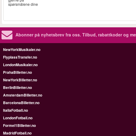
spørsmålene dine
Abonner på nyhetsbrev fra oss. Tilbud, rabattkoder og me
NewYorkMusikaler.no
FlyplassTransfer.no
LondonMusikaler.no
PrahaBilletter.no
NewYorkBilletter.no
BerlinBilletter.no
AmsterdamBilletter.no
BarcelonaBilletter.no
ItaliaFotball.no
LondonFotball.no
Formel1Billetter.no
MadridFotball.no