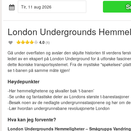
S
tir, 11 aug 2026
London Undergrounds Hemmel
4.0
(1)
Gå under overflaten og avslør den skjulte historien til verdens f
ledet av en ekspert på London Underground for å utforske fascine
dette ikoniske transportsystemet. Fra de mystiske "spøkelses"-platt
se t-banen på samme måte igjen!
Høydepunkter
-Hør hemmelighetene og skvaller bak ‘t-banen’
-Se unike og fantastiske deler av Londons største t-banestasjoner
-Besøk noen av de nedlagte undergrunnsstasjonene og hør om der
-Lær hvordan undergrunnsbane revolusjonerte London
Hva kan jeg forvente?
London Undergrounds Hemmeligheter – Smågrupps Vandring