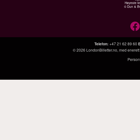
Høyeste kr
© Dun & Br
Telefon
:
+47 21 62 89 60
© 2026
LondonBilletter.no
, med enerett
Person