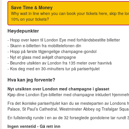
Save Time & Money
Why wait in line when you can book your tickets here, skip the 
10% on your tickets?
Høydepunkter
- Hopp over køen til London Eye med forhåndsbestilte billetter
- Skann e-billetten fra mobiltelefonen din
- Hopp på første tilgjengelige champagne-gondol
- Nyt et glass med avkjølt champagne
- Beundre utsikten av London fra 135 meter over havnivå
- Kos deg med en 30-minutters tur på pariserhjulet
Hva kan jeg forvente?
Nyt utsikten over London med champagne i glasset
Kjøp dine London Eye-billetter med champagne inkludert hjemmefra 
Fra det ikoniske pariserhjulet kan du se mesteparten av Londons 
Palace, St Paul’s Cathedral, Westminster Abbey og Trafalgar Squ
En fullstendig runde i en av de 32 forseglede gondolene tar rundt 
Ingen ventetid - Gå rett inn