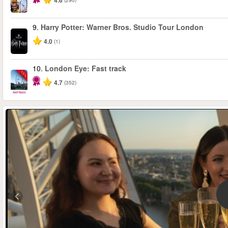
4.6
9.
Harry Potter: Warner Bros. Studio Tour London
4.0
(1)
10.
London Eye: Fast track
-15%
4.7
(352)