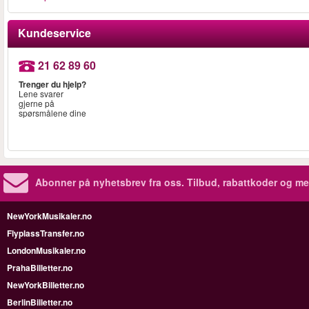
Kundeservice
21 62 89 60
Trenger du hjelp?
Lene svarer
gjerne på
spørsmålene dine
Abonner på nyhetsbrev fra oss. Tilbud, rabattkoder og me
NewYorkMusikaler.no
FlyplassTransfer.no
LondonMusikaler.no
PrahaBilletter.no
NewYorkBilletter.no
BerlinBilletter.no