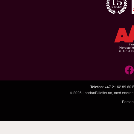
Høyeste kr
© Dun & Br
Telefon
:
+47 21 62 89 60
© 2026
LondonBilletter.no
, med enerett
Person