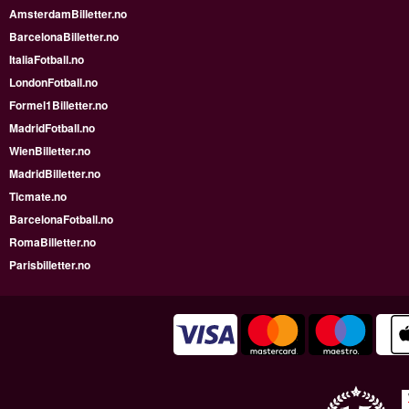
AmsterdamBilletter.no
BarcelonaBilletter.no
ItaliaFotball.no
LondonFotball.no
Formel1Billetter.no
MadridFotball.no
WienBilletter.no
MadridBilletter.no
Ticmate.no
BarcelonaFotball.no
RomaBilletter.no
Parisbilletter.no