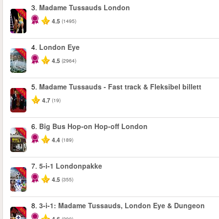
3.
Madame Tussauds London
-25%
4.5
(1495)
4.
London Eye
-25%
4.5
(2964)
5.
Madame Tussauds - Fast track & Fleksibel billett
-25%
4.7
(19)
6.
Big Bus Hop-on Hop-off London
-40%
4.4
(189)
7.
5-i-1 Londonpakke
-60%
4.5
(355)
8.
3-i-1: Madame Tussauds, London Eye & Dungeon
-30%
(290)