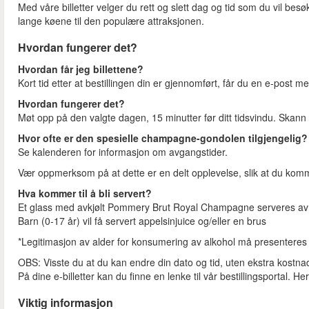
Med våre billetter velger du rett og slett dag og tid som du vil be
lange køene til den populære attraksjonen.
Hvordan fungerer det?
Hvordan får jeg billettene?
Kort tid etter at bestillingen din er gjennomført, får du en e-post med
Hvordan fungerer det?
Møt opp på den valgte dagen, 15 minutter før ditt tidsvindu. Skann 
Hvor ofte er den spesielle champagne-gondolen tilgjengelig?
Se kalenderen for informasjon om avgangstider.
Vær oppmerksom på at dette er en delt opplevelse, slik at du ko
Hva kommer til å bli servert?
Et glass med avkjølt Pommery Brut Royal Champagne serveres av en
Barn (0-17 år) vil få servert appelsinjuice og/eller en brus
*Legitimasjon av alder for konsumering av alkohol må presenteres
OBS: Visste du at du kan endre din dato og tid, uten ekstra kostna
På dine e-billetter kan du finne en lenke til vår bestillingsportal. 
Viktig informasjon