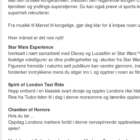
Møt den britiske kongefamilien, inkludert den regjerende kongen Cha
kjendiser og yndlings-superstjerner. Du kan også prøve ut sports-k
superhelt-rekrutterer.
Fra musikk til Marvel til kongelige, gjør deg klar for å knipse noen
Hver måned er det noe nytt!
Star Wars Experience
Iverksatt i nært samarbeid med Disney og Lucasfilm er Star War
livaktige voksfigurer av dine yndlingshelter og -skurker fra Star Wa
Figurene fremstår i naturtro sett publikum kan vandre gjennom, ins
forsterker inntrykkene mens du stiger inn i, og opptrer i noen av f
Spirit of London Taxi Ride
Hopp ombord i en klassisk svart drosje og opplev Londons rike hist
Reis fra Tudor-tiden til i dag i denne morsomme og lærerike opple
Chamber of Horrors
Hvis du tør…
Oppdag Londons mørkere fortid i denne nervepirrende opplevelsen m
sjeler!