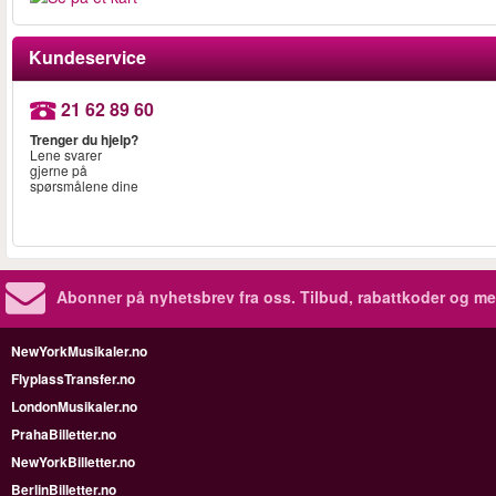
Kundeservice
21 62 89 60
Trenger du hjelp?
Lene svarer
gjerne på
spørsmålene dine
Abonner på nyhetsbrev fra oss. Tilbud, rabattkoder og me
NewYorkMusikaler.no
FlyplassTransfer.no
LondonMusikaler.no
PrahaBilletter.no
NewYorkBilletter.no
BerlinBilletter.no