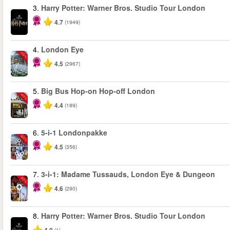
3.
Harry Potter: Warner Bros. Studio Tour London
4.7
(1949)
4.
London Eye
-25%
4.5
(2967)
5.
Big Bus Hop-on Hop-off London
-40%
4.4
(189)
6.
5-i-1 Londonpakke
-60%
4.5
(356)
7.
3-i-1: Madame Tussauds, London Eye & Dungeon
-30%
4.6
(290)
8.
Harry Potter: Warner Bros. Studio Tour London
(1)