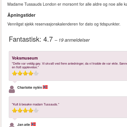
Madame Tussauds London er morsomt for alle aldre og noe alle k
Åpningstider
Vennligst sjekk reservasjonskalenderen for dato og tidspunkter.
Fantastisk:
4.7
– 19
anmeldelser
Voksmuseum
"Dette var veldig gøy. Vi skvatt ved flere anledninger, da vi trodde de var ekte. Sø
en flott opplevelse."
Charlotte nylén
"Kult å besøke madam Tussauds."
Jan atle