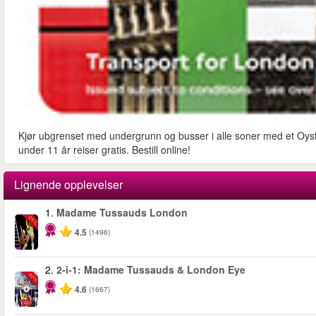
Kjør ubgrenset med undergrunn og busser i alle soner med et Oyste
under 11 år reiser gratis. Bestill online!
Lignende opplevelser
1.
Madame Tussauds London
-25%
4.5
(1496)
2.
2-i-1: Madame Tussauds & London Eye
-40%
4.6
(1667)