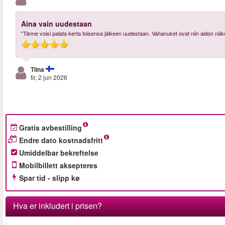
Aina vain uudestaan
"Tänne voisi palata kerta toisensa jälkeen uudestaan. Vahanuket ovat niin aidon näköi
Tiina
tir, 2 jun 2026
Gratis avbestilling
Endre dato kostnadsfritt
Umiddelbar bekreftelse
Mobilbillett aksepteres
Spar tid - slipp kø
Hva er inkludert i prisen?