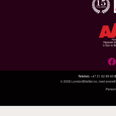
Høyeste kr
© Dun & Br
Telefon
:
+47 21 62 89 60
© 2026
LondonBilletter.no
, med enerett
Person