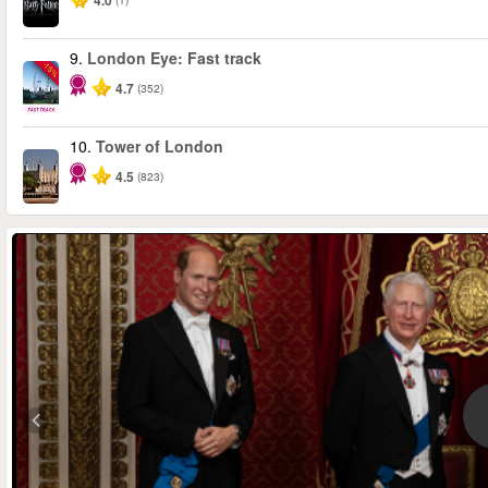
4.0
9.
London Eye: Fast track
-15%
4.7
(352)
10.
Tower of London
4.5
(823)