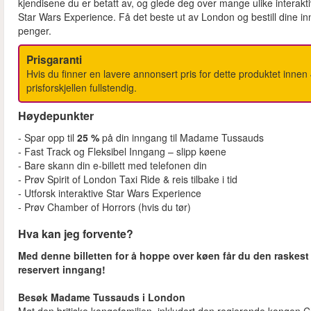
kjendisene du er betatt av, og glede deg over mange ulike interakti
Star Wars Experience. Få det beste ut av London og bestill dine in
penger.
Prisgaranti
Hvis du finner en lavere annonsert pris for dette produktet innen 48 
prisforskjellen fullstendig.
Høydepunkter
- Spar opp til
25 %
på din inngang til Madame Tussauds
- Fast Track og Fleksibel Inngang – slipp køene
- Bare skann din e-billett med telefonen din
- Prøv Spirit of London Taxi Ride & reis tilbake i tid
- Utforsk interaktive Star Wars Experience
- Prøv Chamber of Horrors (hvis du tør)
Hva kan jeg forvente?
Med denne billetten for å hoppe over køen får du den raske
reservert inngang!
Besøk Madame Tussauds i London