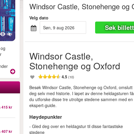
Windsor Castle, Stonehenge og 
Velg dato
Søk billet
søn, 9 aug 2026
 og
Windsor Castle,
r
Stonehenge og Oxford
under
4.5
(10)
Besøk Windsor Castle, Stonehenge og Oxford, omslutt
deg selv med historie. I løpet av denne heldagsturen få
du utforske disse tre utrolige stedene sammen med en
ekspert-guide.
a
415 kr
Høydepunkter
- Gled deg over en heldagstur til disse fantastiske
a
407 kr
stedene