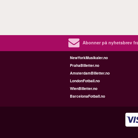
Abonner på nyhetsbrev fra
NewYorkMusikaler.no
PrahaBilletter.no
AmsterdamBilletter.no
LondonFotball.no
WienBilletter.no
BarcelonaFotball.no