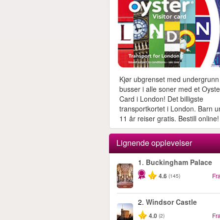
Kjør ubgrenset med undergrunn
busser i alle soner med et Oyste
Card i London! Det billigste
transportkortet i London. Barn 
11 år reiser gratis. Bestill online!
Lignende opplevelser
1.
Buckingham Palace
4.6
Fr
(145)
2.
Windsor Castle
4.0
Fr
(2)