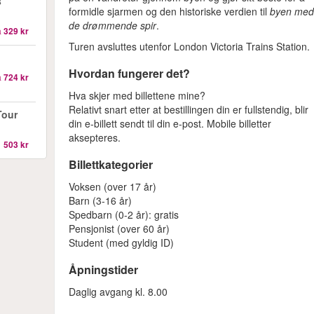
s
formidle sjarmen og den historiske verdien til
byen me
de drømmende spir
.
a
329 kr
Turen avsluttes utenfor London Victoria Trains Station.
Hvordan fungerer det?
a
724 kr
Hva skjer med billettene mine?
Relativt snart etter at bestillingen din er fullstendig, blir
Tour
din e-billett sendt til din e-post. Mobile billetter
aksepteres.
1 503 kr
Billettkategorier
Voksen (over 17 år)
Barn (3-16 år)
Spedbarn (0-2 år): gratis
Pensjonist (over 60 år)
Student (med gyldig ID)
Åpningstider
Daglig avgang kl. 8.00