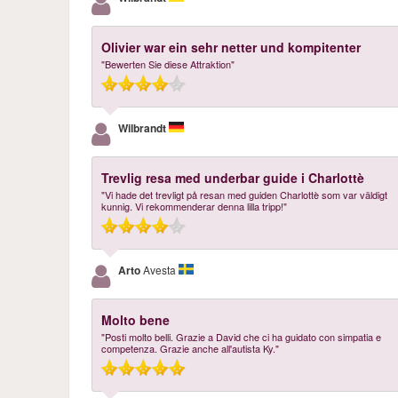
Olivier war ein sehr netter und kompitenter
"Bewerten Sie diese Attraktion"
Wilbrandt
Trevlig resa med underbar guide i Charlottè
"Vi hade det trevligt på resan med guiden Charlottè som var väldigt
kunnig. Vi rekommenderar denna lilla tripp!"
Arto
Avesta
Molto bene
"Posti molto belli. Grazie a David che ci ha guidato con simpatia e
competenza. Grazie anche all'autista Ky."