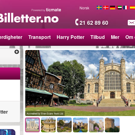
Norsk
21 62 89 60
rdigheter
Transport
Harry Potter
Tilbud
Mer
Om 
tter
Accredited by Evan Evans Tours Ltd