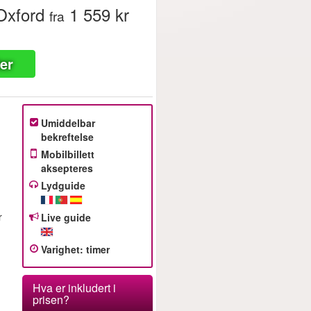
Oxford
1 559 kr
fra
ter
Umiddelbar
bekreftelse
Mobilbillett
aksepteres
Lydguide
r
Live guide
Varighet
:
timer
Hva er inkludert i
prisen?