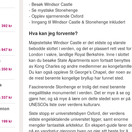
- Besøk Windsor Castle
- Se mystiske Stonehenge
- Opplev sjarmerende Oxford
- Inngang til Windsor Castle & Stonehenge inkludert
1 392 kr
Hva kan jeg forvente?
Majestetiske Windsor Castle er det eldste og største
bebodde slottet i verden, og det er plassert rett vest for
a
947 kr
London i vakre, landlige Royal Berkshire. Inne i slottet
kan du besøke State Apartments som fortsatt benyttes
e
av Kong Charles og andre medlemmer av kongefamilie
a
350 kr
Du kan også oppleve St George's Chapel, der noen av
de mest berømte kongelige bryllup har funnet sted.
s
Fascinerende Stonhenge er trolig det mest berømte
megalittiske monumentet i verden. Det er mye å se og
a
337 kr
gjøre her, og så mye å lære om dette stedet som er på
UNESCOs liste over verdens kulturarv.
wnton
Siste stopp er universitetsbyen Oxford, der verdens
eldste engelsktalende universitet ligger, samt enorme
1 199 kr
mengder fantastisk arkitektur. En ekspert-guide fører d
på en vandretur gjennom byen og gjør sitt beste for å