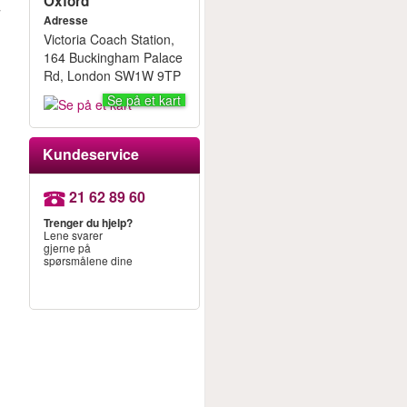
Oxford
d
Adresse
Victoria Coach Station,
164 Buckingham Palace
Rd, London SW1W 9TP
Se på et kart
Kundeservice
21 62 89 60
Trenger du hjelp?
Lene svarer
gjerne på
spørsmålene dine