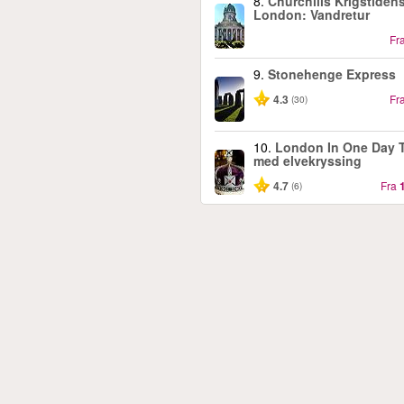
8.
Churchills Krigstiden
London: Vandretur
Fr
9.
Stonehenge Express
4.3
Fr
(30)
10.
London In One Day 
med elvekryssing
4.7
Fra
(6)