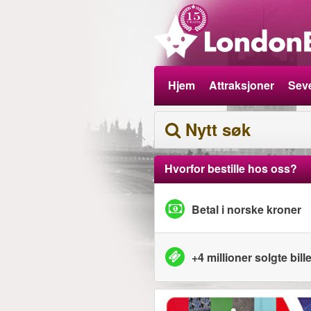
Hjem
Attraksjoner
Seve
Nytt søk
Hvorfor bestille hos oss?
Betal i norske kroner
+4 millioner solgte bille