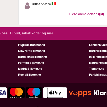
Bruno
Ancona
Flere anmeldelser
 oss. Tilbud, rabattkoder og mer
FlyplassTransfer.no
LondonMusik
NewYorkBilletter.no
BerlinBillette
BarcelonaBilletter.no
ItaliaFotball.
Formel1Billetter.no
MadridFotbal
MadridBilletter.no
Ticmate.no
RomaBilletter.no
Parisbilletter