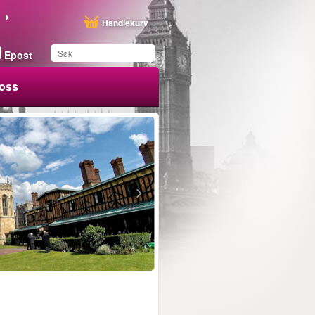
Handlekurv
Epost
oss
Du har lagret dette
produktet på listen din