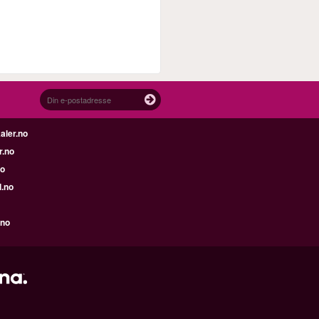
aler.no
r.no
no
l.no
.no