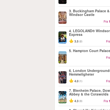
3.
Buckingham Palace &
Windsor Castle
Fra
4.
LEGOLAND® Windsor
Express
3.5
Fr
(2)
5.
Hampton Court Palac
Fr
6.
London Underground
Hemmeligheter
4.0
Fr
(1)
7.
Blenheim Palace, Do
Abbey & the Cotswolds
4.3
Fra
(3)