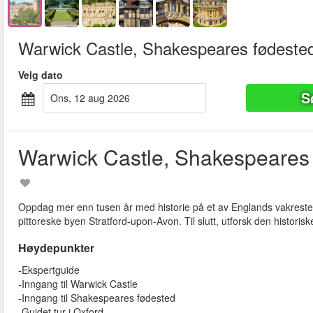
Warwick Castle, Shakespeares fødeste
Velg dato
S
ons, 12 aug 2026
Warwick Castle, Shakespeares 
Oppdag mer enn tusen år med historie på et av Englands vakreste 
pittoreske byen Stratford-upon-Avon. Til slutt, utforsk den histor
Høydepunkter
-Ekspertguide
-Inngang til Warwick Castle
-Inngang til Shakespeares fødested
-Guidet tur i Oxford