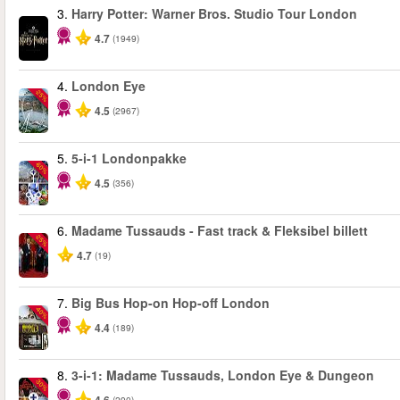
3.
Harry Potter: Warner Bros. Studio Tour London
4.7
(1949)
4.
London Eye
-25%
4.5
(2967)
5.
5-i-1 Londonpakke
-60%
4.5
(356)
6.
Madame Tussauds - Fast track & Fleksibel billett
-25%
4.7
(19)
7.
Big Bus Hop-on Hop-off London
-40%
4.4
(189)
8.
3-i-1: Madame Tussauds, London Eye & Dungeon
-30%
(290)