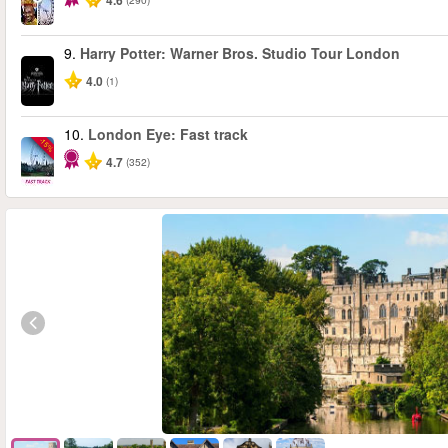
4.6
9.
Harry Potter: Warner Bros. Studio Tour London
4.0
(1)
10.
London Eye: Fast track
-15%
4.7
(352)