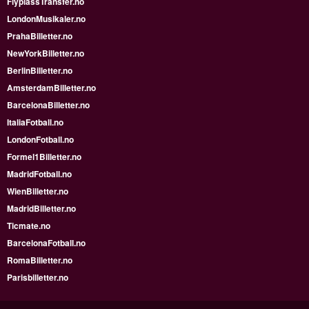
FlyplassTransfer.no
LondonMusikaler.no
PrahaBilletter.no
NewYorkBilletter.no
BerlinBilletter.no
AmsterdamBilletter.no
BarcelonaBilletter.no
ItaliaFotball.no
LondonFotball.no
Formel1Billetter.no
MadridFotball.no
WienBilletter.no
MadridBilletter.no
Ticmate.no
BarcelonaFotball.no
RomaBilletter.no
Parisbilletter.no