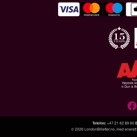
Høyeste kr
© Dun & Br
Telefon
:
+47 21 62 89 60
© 2026
LondonBilletter.no
, med enerett