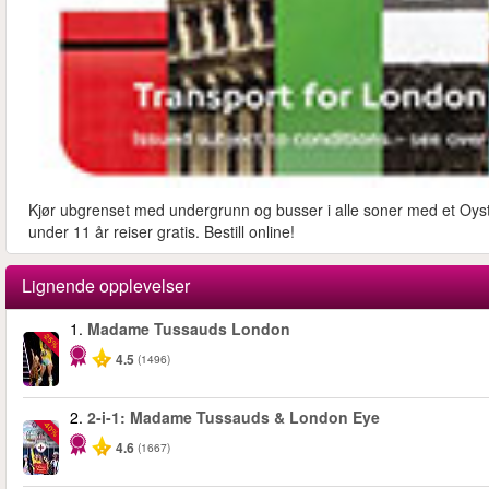
Kjør ubgrenset med undergrunn og busser i alle soner med et Oyste
under 11 år reiser gratis. Bestill online!
Lignende opplevelser
1.
Madame Tussauds London
-25%
4.5
(1496)
2.
2-i-1: Madame Tussauds & London Eye
-40%
4.6
(1667)