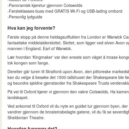
-Panoramisk kjøretur gjennom Cotswolds
-Førsteklasses buss med GRATIS Wi-Fi og USB-lading ombord
-Personlig lydguide
Hva kan jeg forvente?
Første stopp på denne heldagsutflukten fra London er Warwick Cast
fantastiske middelalderslottet. Slottet, som ligger ved elven Avon
mannen i England, Earl of Warwick.
Lær hvordan 'Kingmaker' var den eneste som våget å trosse kongen
tok kongen som fange.
Deretter går turen til Stratford-upon-Avon, den pittoreske marked
kan du velge å besøke det 1500-tallshuset der Shakespeare ble født
og beundre sjeldne gjenstander fra Shakespeare Trusts verdenskl
På vei til Oxford kjører vi gjennom den vakre Cotswolds. Ha kamer
landskapet.
Ved ankomst til Oxford vil du nyte en guidet tur gjennom byen, der d
vandrer gjennom de brosteinsbelagte gatene, vil du få se severdi
Sheldonian Theatre.
Hvordan fungerer det?