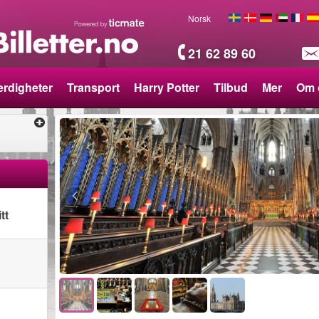
Norsk
21 62 89 60
rdigheter
Transport
Harry Potter
Tilbud
Mer
Om 
tt