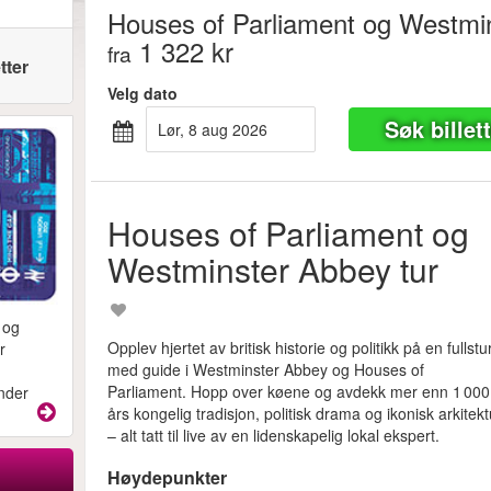
Houses of Parliament og Westmin
1 322 kr
fra
tter
Velg dato
Søk billet
lør, 8 aug 2026
Houses of Parliament og
Westminster Abbey tur
 og
Opplev hjertet av britisk historie og politikk på en fullstu
r
med guide i Westminster Abbey og Houses of
Parliament. Hopp over køene og avdekk mer enn 1 000
under
års kongelig tradisjon, politisk drama og ikonisk arkitekt
– alt tatt til live av en lidenskapelig lokal ekspert.
Høydepunkter