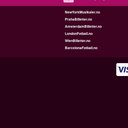
NewYorkMusikaler.no
PrahaBilletter.no
AmsterdamBilletter.no
LondonFotball.no
WienBilletter.no
BarcelonaFotball.no