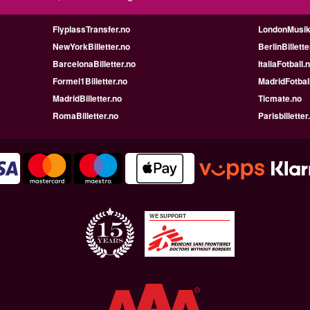
FlyplassTransfer.no
LondonMusik
NewYorkBilletter.no
BerlinBillette
BarcelonaBilletter.no
ItaliaFotball.
Formel1Billetter.no
MadridFotbal
MadridBilletter.no
Ticmate.no
RomaBilletter.no
Parisbilletter
WE SUPPORT