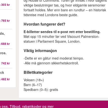
og House of Commons. Turen gir innsikt i hvor dagens
a
303 kr
viktige beslutninger tas, og hvor eldgamle seremoni­er
fortsatt holdes. Mer enn bare en rundtur – en historisk
tidsreise med Londons beste guide.
a
765 kr
Hvordan fungerer det?
E‑billetter sendes til e‑post rett etter bestilling.
ds,
Møt opp 15 minutter før ved Viscount Palmerston-
statuen i Parliament Square, London.
a
688 kr
Viktig informasjon
ros.
-Dette er en gåtur med moderat tempo.
-Alle må gjennom sikkerhetskontroll.
1 742 kr
Billettkategorier
ack
a
482 kr
Voksen (18+)
Barn (6–17)
Spedbarn (0–5): gratis
 oss. Tilbud, rabattkoder og mer