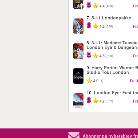
4.4
Fr
(189)
7.
5-i-1 Londonpakke
-60%
4.5
Fr
(356)
8.
3-i-1: Madame Tussau
-30%
London Eye & Dungeon
4.6
Fr
(290)
9.
Harry Potter: Warner B
Studio Tour London
4.0
Fra
(1)
10.
London Eye: Fast tr
-15%
4.7
Fr
(352)
Abonner på nyhetsbrev fra