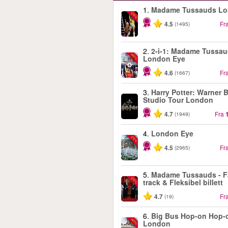
1.
Madame Tussauds L
-25%
4.5
Fr
(1495)
2.
2-i-1: Madame Tussau
-40%
London Eye
4.6
Fr
(1667)
3.
Harry Potter: Warner B
Studio Tour London
4.7
Fra
(1949)
4.
London Eye
-25%
4.5
Fr
(2965)
5.
Madame Tussauds - F
-25%
track & Fleksibel billett
4.7
Fr
(19)
6.
Big Bus Hop-on Hop-o
-40%
London