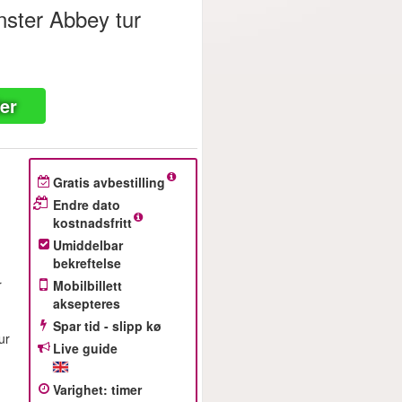
ster Abbey tur
ter
Gratis avbestilling
Endre dato
kostnadsfritt
Umiddelbar
bekreftelse
r
Mobilbillett
aksepteres
Spar tid - slipp kø
ur
Live guide
Varighet
:
timer