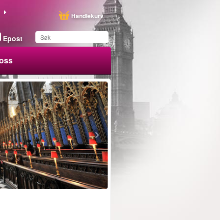
Handlekurv
Epost
oss
Du har lagret dette
produktet på listen din