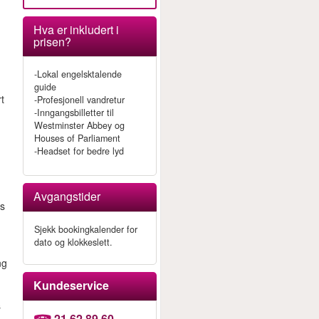
Hva er inkludert i
prisen?
-Lokal engelsktalende
guide
t
-Profesjonell vandretur
-Inngangsbilletter til
Westminster Abbey og
Houses of Parliament
-Headset for bedre lyd
Avgangstider
es
Sjekk bookingkalender for
dato og klokkeslett.
ng
Kundeservice
s
21 62 89 60