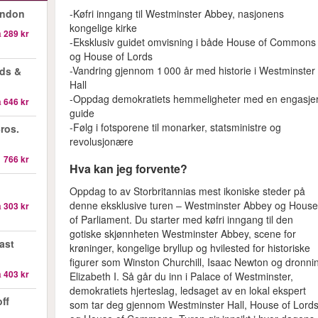
-Køfri inngang til Westminster Abbey, nasjonens
ondon
kongelige kirke
a
289 kr
-Eksklusiv guidet omvisning i både House of Commons
og House of Lords
-Vandring gjennom 1 000 år med historie i Westminster
ds &
Hall
-Oppdag demokratiets hemmeligheter med en engasjer
a
646 kr
guide
-Følg i fotsporene til monarker, statsministre og
ros.
revolusjonære
1 766 kr
Hva kan jeg forvente?
Oppdag to av Storbritannias mest ikoniske steder på
denne eksklusive turen – Westminster Abbey og Hous
a
303 kr
of Parliament. Du starter med køfri inngang til den
gotiske skjønnheten Westminster Abbey, scene for
ast
krøninger, kongelige bryllup og hvilested for historiske
figurer som Winston Churchill, Isaac Newton og dronni
a
403 kr
Elizabeth I. Så går du inn i Palace of Westminster,
demokratiets hjerteslag, ledsaget av en lokal ekspert
ff
som tar deg gjennom Westminster Hall, House of Lord