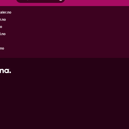
aler.no
r.no
no
l.no
.no