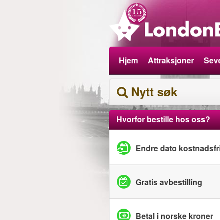
Hjem
Attraksjoner
Seve
Nytt søk
Hvorfor bestille hos oss?
Endre dato kostnadsfri
Gratis avbestilling
Betal i norske kroner