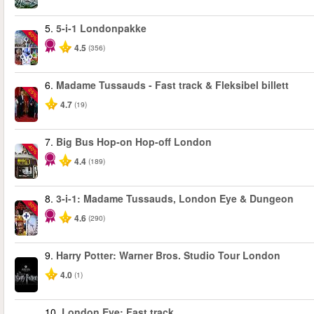
5.
5-i-1 Londonpakke
-60%
4.5
(356)
6.
Madame Tussauds - Fast track & Fleksibel billett
-25%
4.7
(19)
7.
Big Bus Hop-on Hop-off London
-40%
4.4
(189)
8.
3-i-1: Madame Tussauds, London Eye & Dungeon
-30%
4.6
(290)
9.
Harry Potter: Warner Bros. Studio Tour London
4.0
(1)
10.
London Eye: Fast track