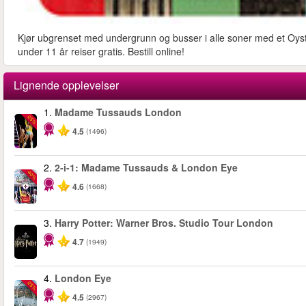
Kjør ubgrenset med undergrunn og busser i alle soner med et Oyste
under 11 år reiser gratis. Bestill online!
Lignende opplevelser
1.
Madame Tussauds London
-25%
4.5
(1496)
2.
2-i-1: Madame Tussauds & London Eye
-40%
4.6
(1668)
3.
Harry Potter: Warner Bros. Studio Tour London
4.7
(1949)
4.
London Eye
-25%
4.5
(2967)