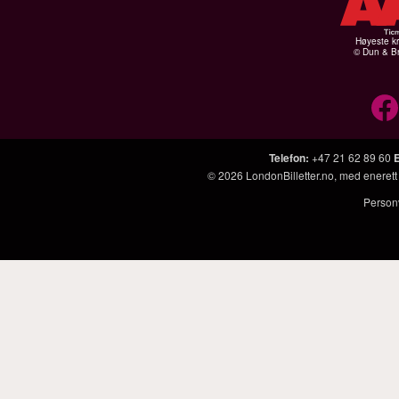
Høyeste kr
© Dun & Br
Telefon
:
+47 21 62 89 60
© 2026
LondonBilletter.no
, med enerett
Person