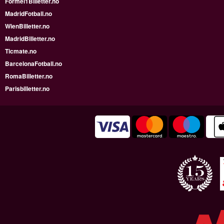
Formel1Billetter.no
MadridFotball.no
WienBilletter.no
MadridBilletter.no
Ticmate.no
BarcelonaFotball.no
RomaBilletter.no
Parisbilletter.no