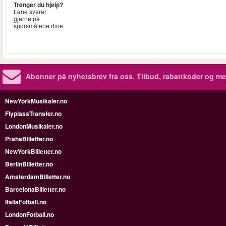
Trenger du hjelp?
Lene svarer
gjerne på
spørsmålene dine
Abonner på nyhetsbrev fra oss. Tilbud, rabattkoder og me
NewYorkMusikaler.no
FlyplassTransfer.no
LondonMusikaler.no
PrahaBilletter.no
NewYorkBilletter.no
BerlinBilletter.no
AmsterdamBilletter.no
BarcelonaBilletter.no
ItaliaFotball.no
LondonFotball.no