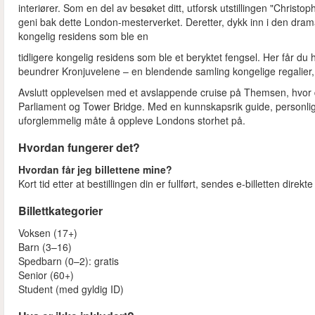
interiører. Som en del av besøket ditt, utforsk utstillingen "Christo
geni bak dette London-mesterverket. Deretter, dykk inn i den dram
kongelig residens som ble en
tidligere kongelig residens som ble et beryktet fengsel. Her får du
beundrer Kronjuvelene – en blendende samling kongelige regalier, i
Avslutt opplevelsen med et avslappende cruise på Themsen, hvor du
Parliament og Tower Bridge. Med en kunnskapsrik guide, personlig ly
uforglemmelig måte å oppleve Londons storhet på.
Hvordan fungerer det?
Hvordan får jeg billettene mine?
Kort tid etter at bestillingen din er fullført, sendes e-billetten direkt
Billettkategorier
Voksen (17+)
Barn (3–16)
Spedbarn (0–2): gratis
Senior (60+)
Student (med gyldig ID)