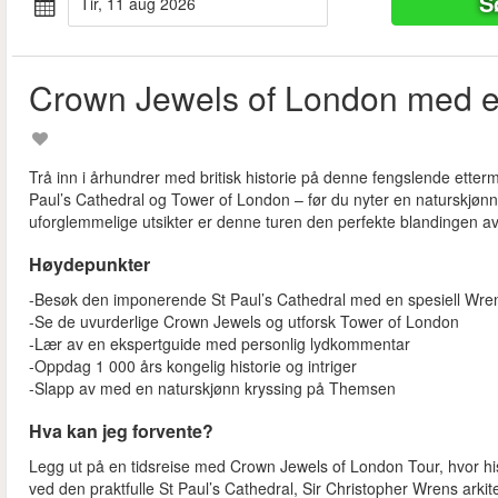
S
tir, 11 aug 2026
Crown Jewels of London med e
Trå inn i århundrer med britisk historie på denne fengslende ette
Paul’s Cathedral og Tower of London – før du nyter en naturskj
uforglemmelige utsikter er denne turen den perfekte blandingen av 
Høydepunkter
-Besøk den imponerende St Paul’s Cathedral med en spesiell Wren-
-Se de uvurderlige Crown Jewels og utforsk Tower of London
-Lær av en ekspertguide med personlig lydkommentar
-Oppdag 1 000 års kongelig historie og intriger
-Slapp av med en naturskjønn kryssing på Themsen
Hva kan jeg forvente?
Legg ut på en tidsreise med Crown Jewels of London Tour, hvor hist
ved den praktfulle St Paul’s Cathedral, Sir Christopher Wrens arkit