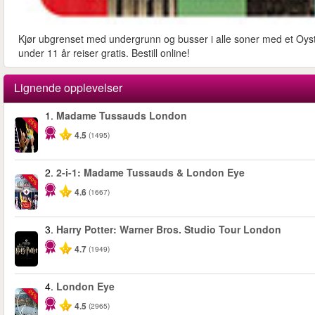
Kjør ubgrenset med undergrunn og busser i alle soner med et Oyste
under 11 år reiser gratis. Bestill online!
Lignende opplevelser
1.
Madame Tussauds London
-25%
4.5
(1495)
2.
2-i-1: Madame Tussauds & London Eye
-40%
4.6
(1667)
3.
Harry Potter: Warner Bros. Studio Tour London
4.7
(1949)
4.
London Eye
-25%
4.5
(2965)