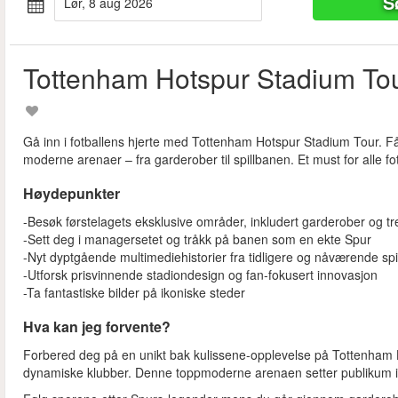
S
lør, 8 aug 2026
Tottenham Hotspur Stadium To
Gå inn i fotballens hjerte med Tottenham Hotspur Stadium Tour. Få
moderne arenaer – fra garderober til spillbanen. Et must for alle fot
Høydepunkter
-Besøk førstelagets eksklusive områder, inkludert garderober og t
-Sett deg i managersetet og tråkk på banen som en ekte Spur
-Nyt dyptgående multimediehistorier fra tidligere og nåværende spi
-Utforsk prisvinnende stadiondesign og fan‑fokusert innovasjon
-Ta fantastiske bilder på ikoniske steder
Hva kan jeg forvente?
Forbered deg på en unikt bak kulissene-opplevelse på Tottenham
dynamiske klubber. Denne toppmoderne arenaen setter publikum i