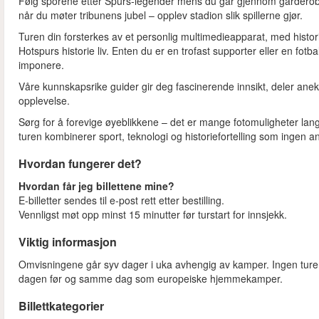
Følg sporene etter Spurs-legender mens du går gjennom garderob
når du møter tribunens jubel – opplev stadion slik spillerne gjør.
Turen din forsterkes av et personlig multimedie­apparat, med histor
Hotspurs historie liv. Enten du er en trofast supporter eller en fo
imponere.
Våre kunnskapsrike guider gir deg fascinerende innsikt, deler anek
opplevelse.
Sørg for å forevige øyeblikkene – det er mange fotomuligheter lang
turen kombinerer sport, teknologi og historiefortelling som ingen a
Hvordan fungerer det?
Hvordan får jeg billettene mine?
E‑billetter sendes til e‑post rett etter bestilling.
Vennligst møt opp minst 15 minutter før turstart for innsjekk.
Viktig informasjon
Omvisningene går syv dager i uka avhengig av kamper. Ingen ture
dagen før og samme dag som europeiske hjemmekamper.
Billettkategorier