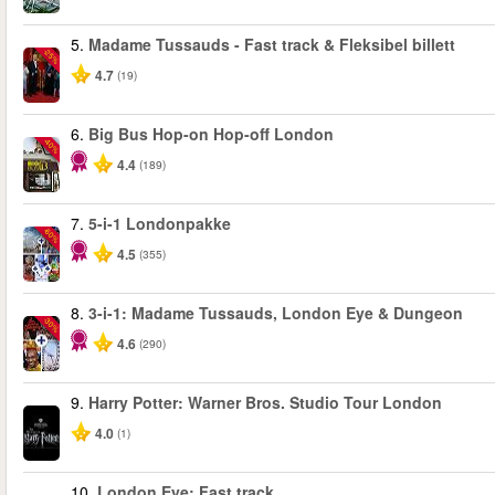
5.
Madame Tussauds - Fast track & Fleksibel billett
-25%
4.7
(19)
6.
Big Bus Hop-on Hop-off London
-40%
4.4
(189)
7.
5-i-1 Londonpakke
-60%
4.5
(355)
8.
3-i-1: Madame Tussauds, London Eye & Dungeon
-30%
4.6
(290)
9.
Harry Potter: Warner Bros. Studio Tour London
4.0
(1)
10.
London Eye: Fast track