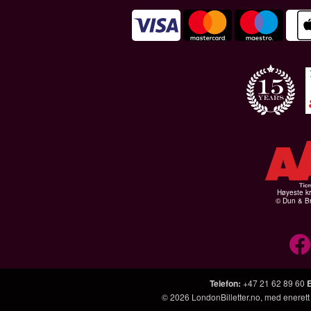
Høyeste kr
© Dun & Br
Telefon
:
+47 21 62 89 60
© 2026
LondonBilletter.no
, med enerett