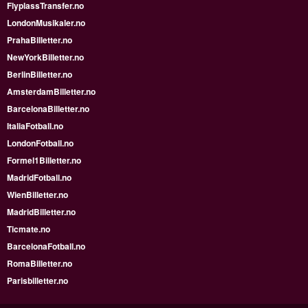
FlyplassTransfer.no
LondonMusikaler.no
PrahaBilletter.no
NewYorkBilletter.no
BerlinBilletter.no
AmsterdamBilletter.no
BarcelonaBilletter.no
ItaliaFotball.no
LondonFotball.no
Formel1Billetter.no
MadridFotball.no
WienBilletter.no
MadridBilletter.no
Ticmate.no
BarcelonaFotball.no
RomaBilletter.no
Parisbilletter.no