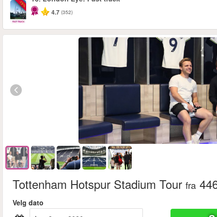
-15%
4.7
(352)
Tottenham Hotspur Stadium Tour
446
fra
Velg dato