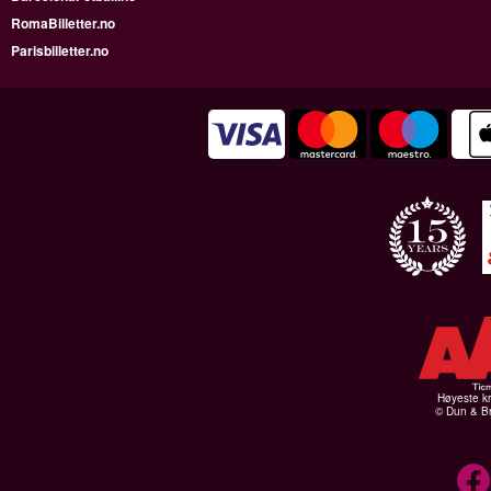
RomaBilletter.no
Parisbilletter.no
Høyeste kr
© Dun & Br