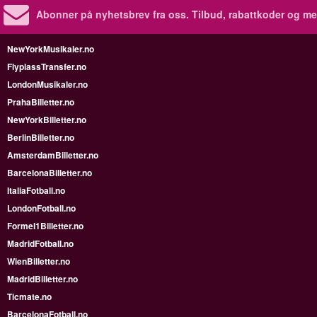
Abonner på nyhetsbrev fra oss. Tilbud, rabattkoder og me
NewYorkMusikaler.no
FlyplassTransfer.no
LondonMusikaler.no
PrahaBilletter.no
NewYorkBilletter.no
BerlinBilletter.no
AmsterdamBilletter.no
BarcelonaBilletter.no
ItaliaFotball.no
LondonFotball.no
Formel1Billetter.no
MadridFotball.no
WienBilletter.no
MadridBilletter.no
Ticmate.no
BarcelonaFotball.no