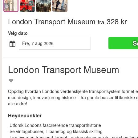
London Transport Museum
328 kr
fra
Velg dato
S
fre, 7 aug 2026
London Transport Museum
Oppdag hvordan Londons verdenskjente transportsystem formet en
med design, innovasjon og historie – fra gamle busser til ikoniske 
alle aldre!
Høydepunkter
-Utforsk Londons fascinerende transporthistorie
-Se vintagebusser, T-banetog og klassisk skilting
-Lær hvordan transport formet London gjennom krig, vekst og inn