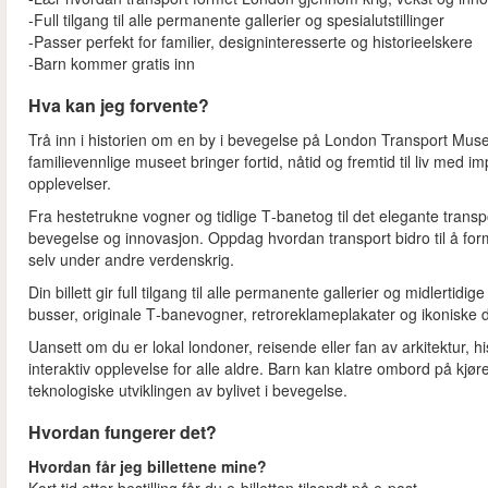
-Full tilgang til alle permanente gallerier og spesialutstillinger
-Passer perfekt for familier, designinteresserte og historieelskere
-Barn kommer gratis inn
Hva kan jeg forvente?
Trå inn i historien om en by i bevegelse på London Transport Museum
familievennlige museet bringer fortid, nåtid og fremtid til liv med 
opplevelser.
Fra hestetrukne vogner og tidlige T‑banetog til det elegante trans
bevegelse og innovasjon. Oppdag hvordan transport bidro til å for
selv under andre verdenskrig.
Din billett gir full tilgang til alle permanente gallerier og midlertid
busser, originale T‑banevogner, retroreklameplakater og ikonisk
Uansett om du er lokal londoner, reisende eller fan av arkitektur, 
interaktiv opplevelse for alle aldre. Barn kan klatre ombord på kjø
teknologiske utviklingen av bylivet i bevegelse.
Hvordan fungerer det?
Hvordan får jeg billettene mine?