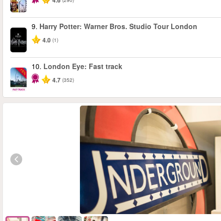
4.6
9.
Harry Potter: Warner Bros. Studio Tour London
4.0
(1)
10.
London Eye: Fast track
-15%
4.7
(352)