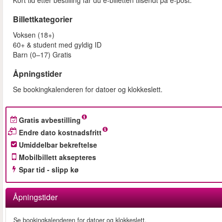
Kort tid etter bestilling får du e‑billetten tilsendt på e‑post.
Billettkategorier
Voksen (18+)
60+ & student med gyldig ID
Barn (0–17) Gratis
Åpningstider
Se bookingkalenderen for datoer og klokkeslett.
Gratis avbestilling
Endre dato kostnadsfritt
Umiddelbar bekreftelse
Mobilbillett aksepteres
Spar tid - slipp kø
Åpningstider
Se bookingkalenderen for datoer og klokkeslett.