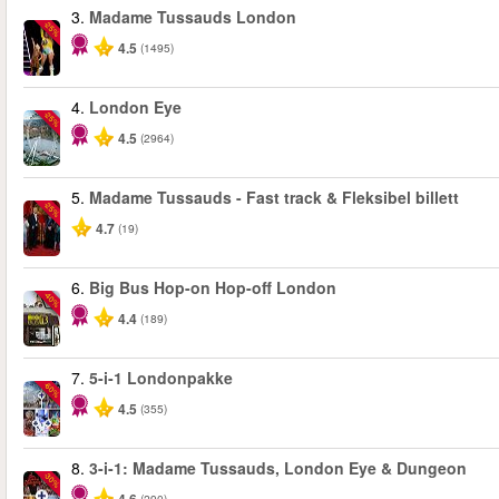
3.
Madame Tussauds London
-25%
4.5
(1495)
4.
London Eye
-25%
4.5
(2964)
5.
Madame Tussauds - Fast track & Fleksibel billett
-25%
4.7
(19)
6.
Big Bus Hop-on Hop-off London
-40%
4.4
(189)
7.
5-i-1 Londonpakke
-60%
4.5
(355)
8.
3-i-1: Madame Tussauds, London Eye & Dungeon
-30%
(290)