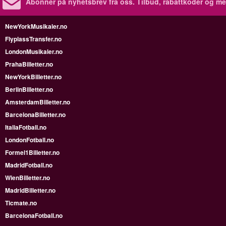
Abonner på nyhetsbrev fra oss. Tilbud, rabattkoder og me
NewYorkMusikaler.no
FlyplassTransfer.no
LondonMusikaler.no
PrahaBilletter.no
NewYorkBilletter.no
BerlinBilletter.no
AmsterdamBilletter.no
BarcelonaBilletter.no
ItaliaFotball.no
LondonFotball.no
Formel1Billetter.no
MadridFotball.no
WienBilletter.no
MadridBilletter.no
Ticmate.no
BarcelonaFotball.no