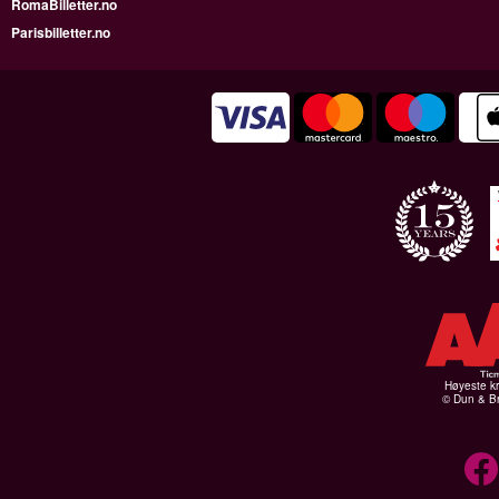
RomaBilletter.no
Parisbilletter.no
Høyeste kr
© Dun & Br