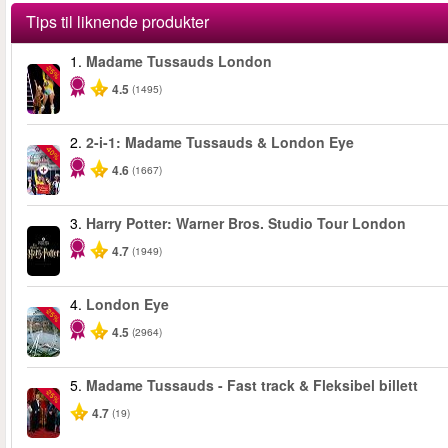
Tips til liknende produkter
1.
Madame Tussauds London
-25%
4.5
(1495)
2.
2-i-1: Madame Tussauds & London Eye
-40%
4.6
(1667)
3.
Harry Potter: Warner Bros. Studio Tour London
4.7
(1949)
4.
London Eye
-25%
4.5
(2964)
5.
Madame Tussauds - Fast track & Fleksibel billett
-25%
4.7
(19)