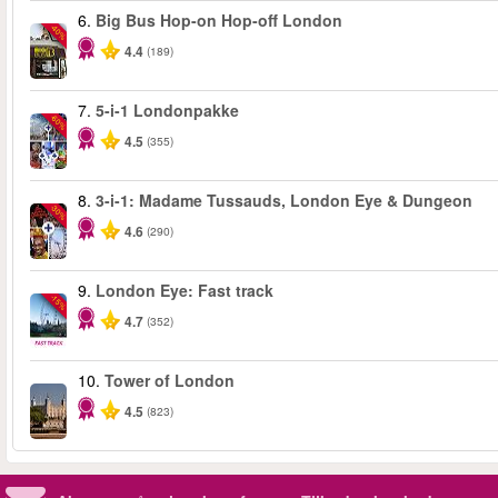
6.
Big Bus Hop-on Hop-off London
-40%
4.4
(189)
7.
5-i-1 Londonpakke
-60%
4.5
(355)
8.
3-i-1: Madame Tussauds, London Eye & Dungeon
-30%
4.6
(290)
9.
London Eye: Fast track
-15%
4.7
(352)
10.
Tower of London
4.5
(823)