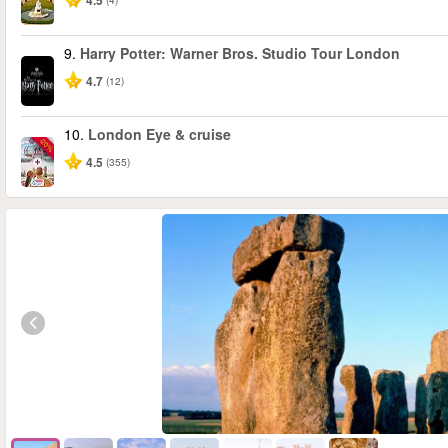
4.5
9.
Harry Potter: Warner Bros. Studio Tour London
4.7
(12)
10.
London Eye & cruise
-20%
4.5
(355)