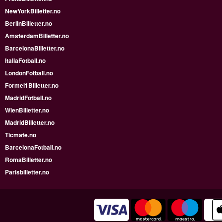
NewYorkBilletter.no
BerlinBilletter.no
AmsterdamBilletter.no
BarcelonaBilletter.no
ItaliaFotball.no
LondonFotball.no
Formel1Billetter.no
MadridFotball.no
WienBilletter.no
MadridBilletter.no
Ticmate.no
BarcelonaFotball.no
RomaBilletter.no
Parisbilletter.no