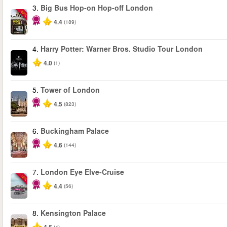
3.
Big Bus Hop-on Hop-off London
-40%
4.4
(189)
4.
Harry Potter: Warner Bros. Studio Tour London
4.0
(1)
5.
Tower of London
4.5
(823)
6.
Buckingham Palace
4.6
(144)
7.
London Eye Elve-Cruise
-10%
4.4
(56)
8.
Kensington Palace
(4)