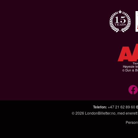
Høyeste kr
© Dun & Br
Telefon
:
+47 21 62 89 60
© 2026
LondonBilletter.no
, med enerett
Person