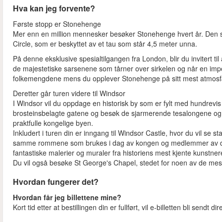
Hva kan jeg forvente?
Første stopp er Stonehenge
Mer enn en million mennesker besøker Stonehenge hvert år. Den sto
Circle, som er beskyttet av et tau som står 4,5 meter unna.
På denne eksklusive spesialtilgangen fra London, blir du invitert ti
de majestetiske sarsenene som tårner over sirkelen og når en impo
folkemengdene mens du opplever Stonehenge på sitt mest atmosf
Deretter går turen videre til Windsor
I Windsor vil du oppdage en historisk by som er fylt med hundrevis
brosteinsbelagte gatene og besøk de sjarmerende tesalongene og s
praktfulle kongelige byen.
Inkludert i turen din er inngang til Windsor Castle, hvor du vil se 
samme rommene som brukes i dag av kongen og medlemmer av den 
fantastiske malerier og muraler fra historiens mest kjente kunstnere
Du vil også besøke St George's Chapel, stedet for noen av de mest
Hvordan fungerer det?
Hvordan får jeg billettene mine?
Kort tid etter at bestillingen din er fullført, vil e-billetten bli sendt d