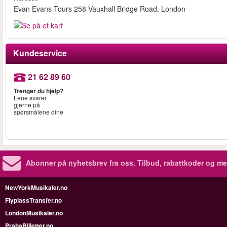
Evan Evans Tours 258 Vauxhall Bridge Road, London
Kundeservice
21 62 89 60
Trenger du hjelp?
Lene svarer
gjerne på
spørsmålene dine
Abonner på nyhetsbrev fra oss. Tilbud, rabattkoder og me
NewYorkMusikaler.no
FlyplassTransfer.no
LondonMusikaler.no
PrahaBilletter.no