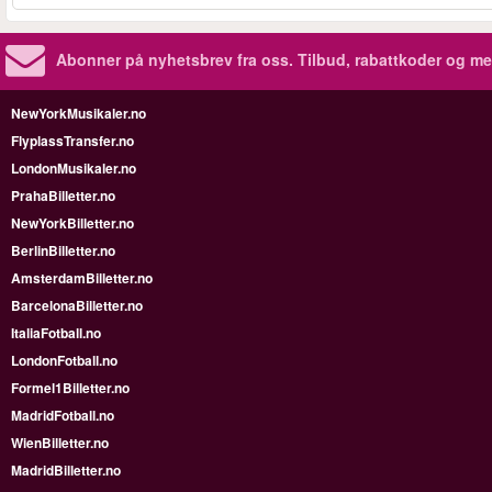
Abonner på nyhetsbrev fra oss. Tilbud, rabattkoder og me
NewYorkMusikaler.no
FlyplassTransfer.no
LondonMusikaler.no
PrahaBilletter.no
NewYorkBilletter.no
BerlinBilletter.no
AmsterdamBilletter.no
BarcelonaBilletter.no
ItaliaFotball.no
LondonFotball.no
Formel1Billetter.no
MadridFotball.no
WienBilletter.no
MadridBilletter.no