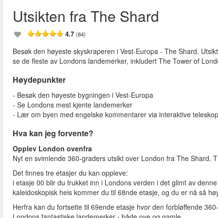
Utsikten fra The Shard
4.7
(84)
Besøk den høyeste skyskraperen i Vest-Europa - The Shard. Utsikt
se de fleste av Londons landemerker, inkludert The Tower of Lon
Høydepunkter
- Besøk den høyeste bygningen i Vest-Europa
- Se Londons mest kjente landemerker
- Lær om byen med engelske kommentarer via interaktive telesko
Hva kan jeg forvente?
Opplev London ovenfra
Nyt en svimlende 360-graders utsikt over London fra The Shard. T
Det finnes tre etasjer du kan oppleve:
i etasje 00 blir du trukket inn i Londons verden i det glimt av den
kaleidoskopisk heis kommer du til 68nde etasje, og du er nå så hø
Herfra kan du fortsette til 69ende etasje hvor den forbløffende 360
Londons fantastiske landemerker - både nye og gamle.