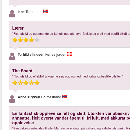
lene
Trondheim
Lærer
"Flott utsikt og spennende og ta heis opp så høyt. Smidig og greit med bestilt billett 
Torhild ellingsen
Førresfjorden
The Shard
"Flott utsikt og effektivt å komme seg opp og ned med forhåndsbestilte biletter."
Anne stryken
Holmestrand
En fantastisk opplevelse rett og slett. Utsikten var ubeskri
annsatte. Helt øverst var det åpent til fri luft, med akkurat 
opplevelse
"Kan virkelig anbefales til alle. Man ringte et døgn på forhånd og avtalte tidspunkt. 