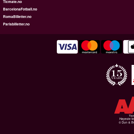
Ticmate.no
BarcelonaFotball.no
RomaBilletter.no
Parisbilletter.no
Høyeste kr
© Dun & Br