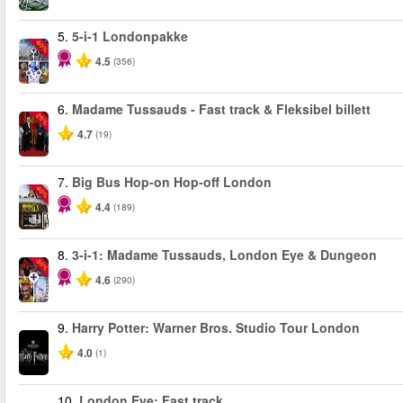
5.
5-i-1 Londonpakke
-60%
4.5
(356)
6.
Madame Tussauds - Fast track & Fleksibel billett
-25%
4.7
(19)
7.
Big Bus Hop-on Hop-off London
-40%
4.4
(189)
8.
3-i-1: Madame Tussauds, London Eye & Dungeon
-30%
4.6
(290)
9.
Harry Potter: Warner Bros. Studio Tour London
4.0
(1)
10.
London Eye: Fast track