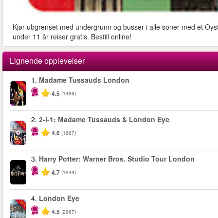
Kjør ubgrenset med undergrunn og busser i alle soner med et Oyste
under 11 år reiser gratis. Bestill online!
Lignende opplevelser
1.
Madame Tussauds London
-25%
4.5
(1496)
2.
2-i-1: Madame Tussauds & London Eye
-40%
4.6
(1667)
3.
Harry Potter: Warner Bros. Studio Tour London
4.7
(1949)
4.
London Eye
-25%
4.5
(2967)