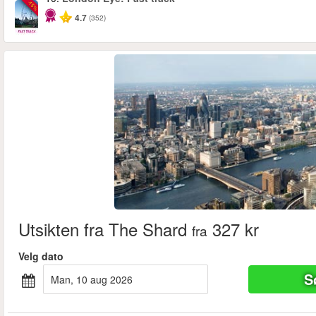
-15%
4.7
(352)
Utsikten fra The Shard
327 kr
fra
Velg dato
S
man, 10 aug 2026