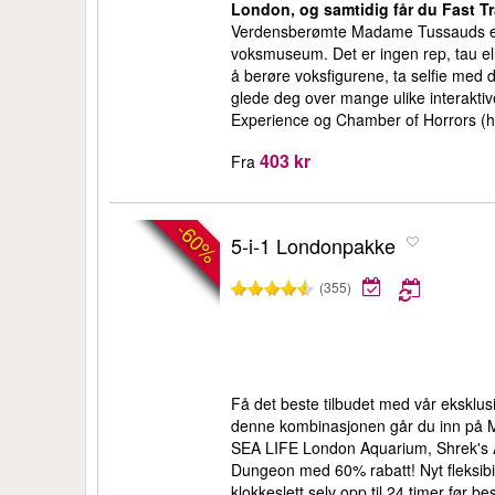
London, og samtidig får du Fast T
Verdensberømte Madame Tussauds e
voksmuseum. Det er ingen rep, tau ell
å berøre voksfigurene, ta selfie med d
glede deg over mange ulike interaktiv
Experience og Chamber of Horrors (hv
403 kr
Fra
-60%
5-i-1 Londonpakke
(355)
Få det beste tilbudet med vår eksklu
denne kombinasjonen går du inn på
SEA LIFE London Aquarium, Shrek's
Dungeon med 60% rabatt! Nyt fleksibil
klokkeslett selv opp til 24 timer før b