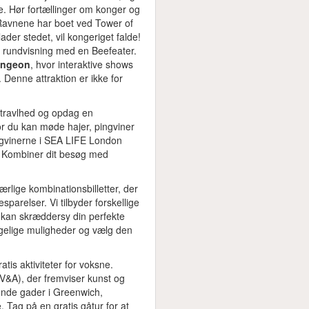
e. Hør fortællinger om konger og
g. Ravnene har boet ved Tower of
ader stedet, vil kongeriget falde!
 rundvisning med en Beefeater.
ungeon
, hvor interaktive shows
e. Denne attraktion er ikke for
s travlhed og opdag en
or du kan møde hajer, pingviner
ngvinerne i SEA LIFE London
! Kombiner dit besøg med
ærlige kombinationsbilletter, der
sparelser. Vi tilbyder forskellige
 du kan skræddersy din perfekte
gelige muligheder og vælg den
tis aktiviteter for voksne.
V&A), der fremviser kunst og
ende gader i Greenwich,
 Tag på en gratis gåtur for at