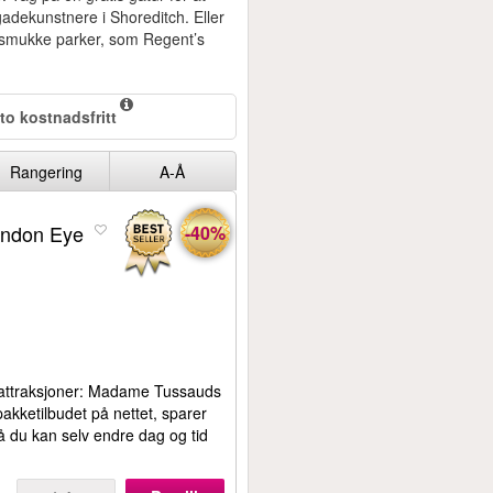
 gadekunstnere i Shoreditch. Eller
e smukke parker, som Regent’s
to kostnadsfritt
Rangering
A-Å
ondon Eye
-40%
attraksjoner: Madame Tussauds
akketilbudet på nettet, sparer
 så du kan selv endre dag og tid