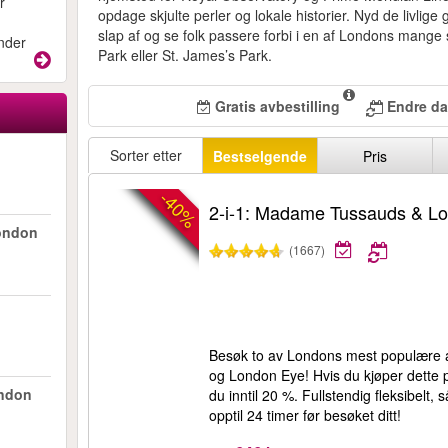
r
opdage skjulte perler og lokale historier. Nyd de livlige
slap af og se folk passere forbi i en af Londons mang
under
Park eller St. James’s Park.
Gratis avbestilling
Endre da
Sorter etter
Bestselgende
Pris
-40%
2-i-1: Madame Tussauds & L
London
(1667)
Besøk to av Londons mest populære 
og London Eye! Hvis du kjøper dette p
ondon
du inntil 20 %. Fullstendig fleksibelt,
opptil 24 timer før besøket ditt!