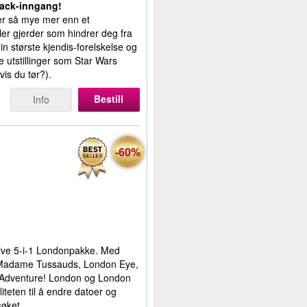
rack-inngang!
r så mye mer enn et
er gjerder som hindrer deg fra
in største kjendis-forelskelse og
e utstillinger som Star Wars
is du tør?).
Bestill
Info
-60%
sive 5-i-1 Londonpakke. Med
 Madame Tussauds, London Eye,
 Adventure! London og London
iteten til å endre datoer og
esøket.