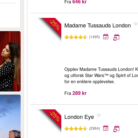
646 kr
Fra
-25%
Madame Tussauds London
(1495)
Opplev Madame Tussauds London! Kom 
og utforsk Star Wars™ og Spirit of Lo
for en enklere opplevelse.
289 kr
Fra
-25%
London Eye
(2964)