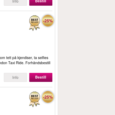
Bestill
Info
-25%
tett på kjendiser, ta selfies
ndon Taxi Ride. Forhåndsbestill
Bestill
Info
-25%