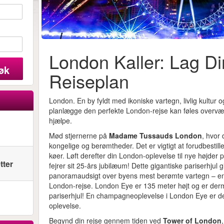
London Kaller: Lag Di
øk
Reiseplan
London. En by fyldt med ikoniske vartegn, livlig kultur 
planlægge den perfekte London-rejse kan føles overvæl
hjælpe.
Mød stjernerne på
Madame Tussauds London
, hvor
kongelige og berømtheder. Det er vigtigt at forudbestille
køer. Løft derefter din London-oplevelse til nye højder 
tter
fejrer sit 25-års jubilæum! Dette gigantiske pariserhjul
panoramaudsigt over byens mest berømte vartegn – en 
London-rejse. London Eye er 135 meter højt og er derm
pariserhjul! En champagneoplevelse i London Eye er d
oplevelse.
Begynd din rejse gennem tiden ved
Tower of London