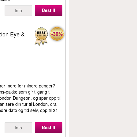
Bestill
Info
ndon Eye &
-30%
å mer moro for mindre penger?
ns-pakke som gir tilgang til
ndon Dungeon, og spar opp til
anisere din tur til London, dra
endre dato og tid selv, opp til 24
Bestill
Info