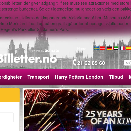
nsbilletter, der giver adgang til flere must-see attraktioner med store bes
 sprænge budgettet. Se de tilgængelige muligheder og vælg den pakke, 
r for voksne. Udforsk det imponerende Victoria and Albert Museum (V&A
 Meridian Line. Tag på en gratis gåtur for at opdage skjulte perler og 
Regent’s Park eller St. James’s Park.
Norsk
21 62 89 60
rdigheter
Transport
Harry Potters London
Tilbud