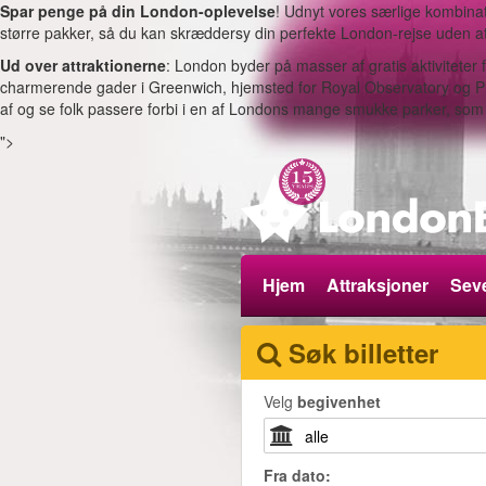
Spar penge på din London-oplevelse
! Udnyt vores særlige kombinatio
større pakker, så du kan skræddersy din perfekte London-rejse uden at
Ud over attraktionerne
: London byder på masser af gratis aktivitete
charmerende gader i Greenwich, hjemsted for Royal Observatory og Prime
af og se folk passere forbi i en af Londons mange smukke parker, som 
">
Hjem
Attraksjoner
Seve
Søk billetter
Velg
begivenhet
Fra
dato
: