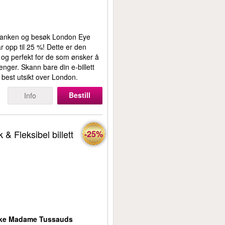
skranken og besøk London Eye
ar opp til 25 %! Dette er den
y og perfekt for de som ønsker å
nger. Skann bare din e-billett
best utsikt over London.
Bestill
Info
& Fleksibel billett
-25%
søke Madame Tussauds