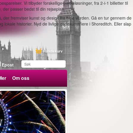
parelser. Vi tilbyder forskellige pakkeløsninger, fra 2-i-1 billetter til
der passer bedst til din rejseplan.
), der fremviser kunst og design fra hele verden. Gå en tur gennem de
lokale historier. Nyd de livlige gadekunstnere i Shoreditch. Eller slap
Handlekurv
Epost
Mer
Om oss
Du har lagret dette
produktet på listen din