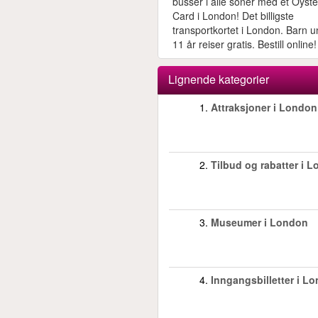
busser i alle soner med et Oyste
Card i London! Det billigste
transportkortet i London. Barn 
11 år reiser gratis. Bestill online!
Lignende kategorier
1.
Attraksjoner i London
2.
Tilbud og rabatter i 
3.
Museumer i London
4.
Inngangsbilletter i L