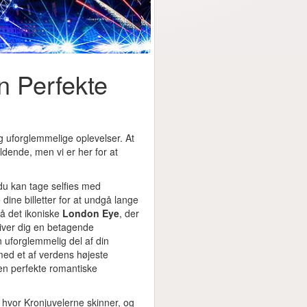
n Perfekte
og uforglemmelige oplevelser. At
dende, men vi er her for at
 du kan tage selfies med
 dine billetter for at undgå lange
på det ikoniske
London Eye
, der
 giver dig en betagende
uforglemmelig del af din
ed et af verdens højeste
en perfekte romantiske
, hvor Kronjuvelerne skinner, og