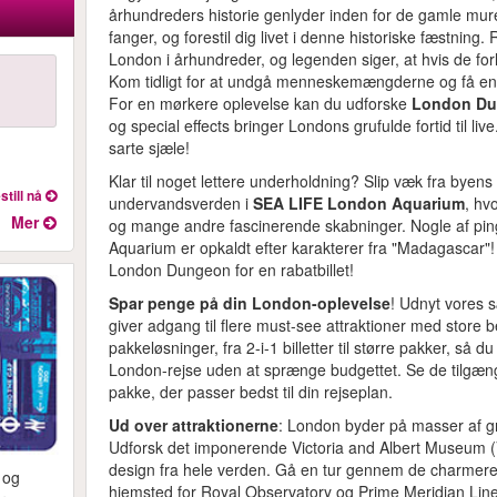
århundreders historie genlyder inden for de gamle mur
fanger, og forestil dig livet i denne historiske fæstnin
London i århundreder, og legenden siger, at hvis de forl
Kom tidligt for at undgå menneskemængderne og få en
For en mørkere oplevelse kan du udforske
London D
og special effects bringer Londons grufulde fortid til liv
sarte sjæle!
Klar til noget lettere underholdning? Slip væk fra byen
still nå
undervandsverden i
SEA LIFE London Aquarium
, hv
Mer
og mange andre fascinerende skabninger. Nogle af pi
Aquarium er opkaldt efter karakterer fra "Madagascar"
London Dungeon for en rabatbillet!
Spar penge på din London-oplevelse
! Udnyt vores s
giver adgang til flere must-see attraktioner med store be
pakkeløsninger, fra 2-i-1 billetter til større pakker, så
London-rejse uden at sprænge budgettet. Se de tilgæn
pakke, der passer bedst til din rejseplan.
Ud over attraktionerne
: London byder på masser af gra
Udforsk det imponerende Victoria and Albert Museum (
design fra hele verden. Gå en tur gennem de charmer
 og
hjemsted for Royal Observatory og Prime Meridian Line.