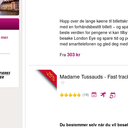
Hopp over de lange køene til billett
med en forhåndsbestilt billett – og sp
beste verdien for pengene vi kan tilb
 mer
besøke London Eye og spare tid og pe
med smarttelefonen og gled deg med 
303 kr
Fra
-25%
Madame Tussauds - Fast track 
(19)
Du bestemmer selv når du vil be